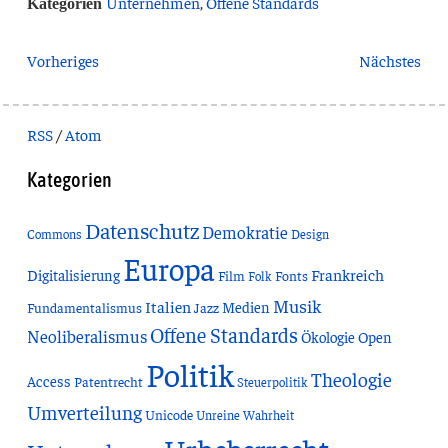
Unternehmen
,
Offene Standards
Kategorien
Vorheriges
Nächstes
RSS
/
Atom
Kategorien
Datenschutz
Demokratie
Commons
Design
Europa
Frankreich
Digitalisierung
Film
Fonts
Folk
Musik
Italien
Medien
Fundamentalismus
Jazz
Offene Standards
Neoliberalismus
Ökologie
Open
Politik
Theologie
Access
Patentrecht
Steuerpolitik
Umverteilung
Unicode
Unreine Wahrheit