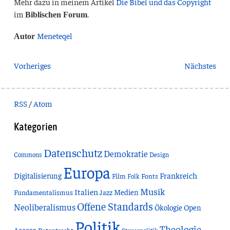
Mehr dazu in meinem Artikel
Die Bibel und das Copyright
im
.
Biblischen Forum
Meneteqel
Autor
Vorheriges
Nächstes
RSS
/
Atom
Kategorien
Datenschutz
Demokratie
Commons
Design
Europa
Frankreich
Digitalisierung
Film
Fonts
Folk
Musik
Italien
Medien
Fundamentalismus
Jazz
Offene Standards
Neoliberalismus
Ökologie
Open
Politik
Theologie
Access
Patentrecht