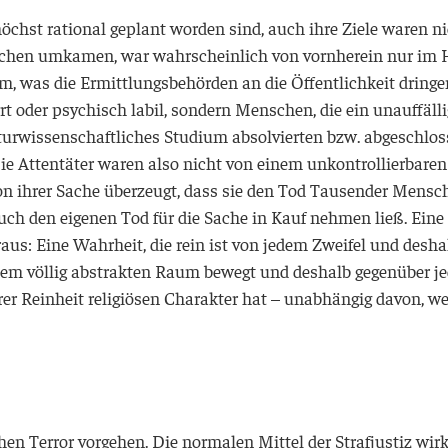
 höchst rational geplant worden sind, auch ihre Ziele waren 
hen umkamen, war wahrscheinlich von vornherein nur im Hi
was die Ermittlungsbehörden an die Öffentlichkeit dringen 
rrt oder psychisch labil, sondern Menschen, die ein unauffäl
aturwissenschaftliches Studium absolvierten bzw. abgeschlos
Die Attentäter waren also nicht von einem unkontrollierbaren
von ihrer Sache überzeugt, dass sie den Tod Tausender Mensc
auch den eigenen Tod für die Sache in Kauf nehmen ließ. Ein
aus: Eine Wahrheit, die rein ist von jedem Zweifel und desh
inem völlig abstrakten Raum bewegt und deshalb gegenüber je
hrer Reinheit religiösen Charakter hat – unabhängig davon, w
en Terror vorgehen. Die normalen Mittel der Strafjustiz wirke