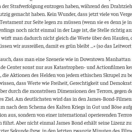
 der Strafverfolgung entzogen haben, während den Drahtzie
utzig gemacht haben. Kein Wunder, dass jetzt viele von Verge
 Testament zur Seite legen zu müssen (wenn sie es denn je i
erdings noch nicht einmal in der Lage ist, die Stelle richtig
wirft man dadurch nicht gleich die Werte über den Haufen, 
üssen wir ausreißen, damit es grün bleibt …« (so das Leitwor
 auch, dass man eine Szenerie wie in Downtown Manhattan 
de Center sonst nur aus Katastrophen- und Actionfilmen ken
, die Aktionen des Helden von jedem ethischen Skrupel zu bef
wissen, dass Werte wie Freiheit, Gerechtigkeit und Demokrati
. Aber durch die monströsen Dimensionen des Terrors, gegen 
es Ziel. Am deutlichsten wird das in den James-Bond-Filmen:
, um nach dem Schema des Kalten Kriegs in Gut und Böse aufge
on aus, sondern von einer international operierenden Terroro
en führt. Aber nicht einmal James Bond erhält seine Lizenz
etzter Sekunde (bzw. in den letzten zwanzig Minuten des Film