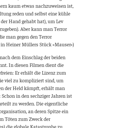
hern kaum etwas nachzuweisen ist,
ltung reden und selbst eine kühle
n der Hand gehabt hat), um Lev
 anzugeben). Aber kann man Terror
die man gegen den Terror
t in Heiner Müllers Stück »Mauser«)
nach dem Einschlag der beiden
nt. In diesen Filmen dient die
reien: Er erhält die Lizenz zum
e viel zu kompliziert sind, um
den der Held kämpft, erhält man
 Schon in den sechziger Jahren ist
teilt zu werden. Die eigentliche
rganisation, an deren Spitze ein
 zum Töten zum Zweck der
es) die globale Katastrophe zu