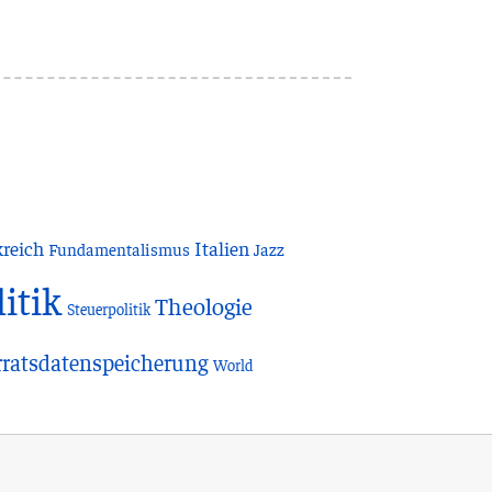
reich
Italien
Fundamentalismus
Jazz
litik
Theologie
Steuerpolitik
rratsdatenspeicherung
World