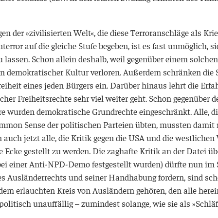
en der »zivilisierten Welt«, die diese Terroranschläge als Kr
or auf die gleiche Stufe begeben, ist es fast unmöglich, si
 lassen. Schon allein deshalb, weil gegenüber einem solche
l an demokratischer Kultur verloren. Außerdem schränken d
iheit eines jeden Bürgers ein. Darüber hinaus lehrt die Erf
cher Freiheitsrechte sehr viel weiter geht. Schon gegenüber 
hre wurden demokratische Grundrechte eingeschränkt. Alle, di
ommon Sense der politischen Parteien übten, mussten damit 
auch jetzt alle, die Kritik gegen die
USA
und die westlichen
 Ecke gestellt zu werden. Die zaghafte Kritik an der Datei üb
i einer Anti-
NPD
-Demo festgestellt wurden) dürfte nun im
des Ausländerrechts und seiner Handhabung fordern, sind sch
dem erlauchten Kreis von Ausländern gehören, den alle herein
litisch unauffällig – zumindest solange, wie sie als »Schlä­